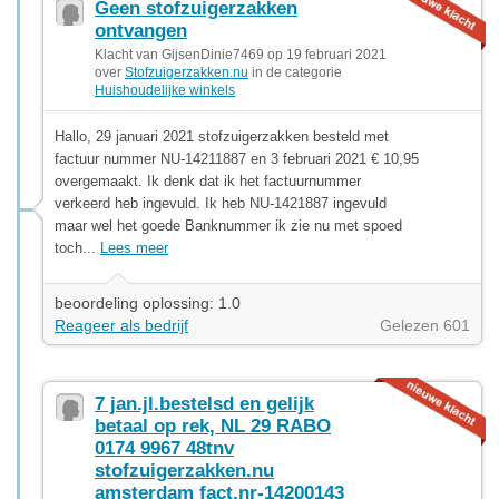
Geen stofzuigerzakken
ontvangen
Klacht van GijsenDinie7469 op 19 februari 2021
over
Stofzuigerzakken.nu
in de categorie
Huishoudelijke winkels
Hallo, 29 januari 2021 stofzuigerzakken besteld met
factuur nummer NU-14211887 en 3 februari 2021 € 10,95
overgemaakt. Ik denk dat ik het factuurnummer
verkeerd heb ingevuld. Ik heb NU-1421887 ingevuld
maar wel het goede Banknummer ik zie nu met spoed
toch...
Lees meer
beoordeling oplossing: 1.0
Reageer als bedrijf
Gelezen 601
7 jan.jl.bestelsd en gelijk
betaal op rek, NL 29 RABO
0174 9967 48tnv
stofzuigerzakken.nu
amsterdam fact,nr-14200143