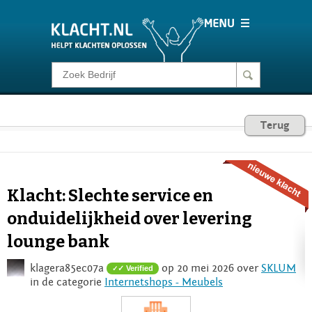
Klacht melden
Consumentenrecht
Terug
Barometer
Klacht: Slechte service en
Voor Bedrijven
onduidelijkheid over levering
lounge bank
Login
klagera85ec07a
op 20 mei 2026 over
SKLUM
✓ Verified
in de categorie
Internetshops - Meubels