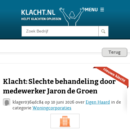
Klacht melden
Consumentenrecht
Terug
Barometer
Klacht: Slechte behandeling door
Voor Bedrijven
medewerker Jaron de Groen
klager0364dc84 op 10 juni 2026 over
Eigen Haard
in de
Login
categorie
Woningcorporaties