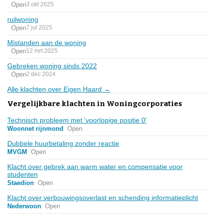
Open
3 okt 2025
ruilwoning
Open
7 jul 2025
Mistanden aan de woning
Open
12 mrt 2025
Gebreken woning sinds 2022
Open
2 dec 2024
Alle klachten over Eigen Haard →
Vergelijkbare klachten in Woningcorporaties
Technisch probleem met 'voorlopige positie 0'
Woonnet rijnmond
Open
Dubbele huurbetaling zonder reactie
MVGM
Open
Klacht over gebrek aan warm water en compensatie voor
studenten
Staedion
Open
Klacht over verbouwingsoverlast en schending informatieplicht
Nederwoon
Open