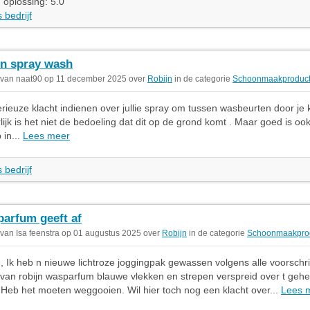
 oplossing: 5.0
 bedrijf
jn spray wash
 van naat90 op 11 december 2025 over
Robijn
in de categorie
Schoonmaakproduc
serieuze klacht indienen over jullie spray om tussen wasbeurten door je 
rlijk is het niet de bedoeling dat dit op de grond komt . Maar goed is ook 
 in...
Lees meer
 bedrijf
arfum geeft af
 van Isa feenstra op 01 augustus 2025 over
Robijn
in de categorie
Schoonmaakpro
Ik heb n nieuwe lichtroze joggingpak gewassen volgens alle voorschri
van robijn wasparfum blauwe vlekken en strepen verspreid over t gehe
Heb het moeten weggooien. Wil hier toch nog een klacht over...
Lees 