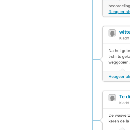
beoordeling
Reageer als
witt
Klacht
Na het gebr
t-shirts gek
weggooien
Reageer als
Te d
Klacht
De wasverzac
keren de la