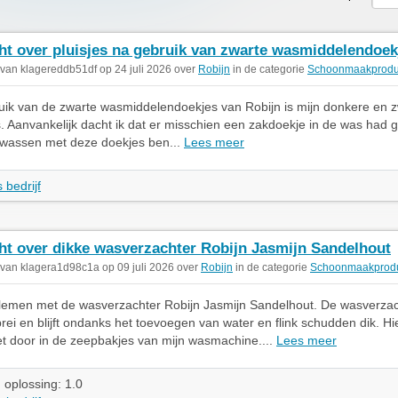
ht over pluisjes na gebruik van zwarte wasmiddelendoek
 van klagereddb51df op 24 juli 2026 over
Robijn
in de categorie
Schoonmaakprodu
ruik van de zwarte wasmiddelendoekjes van Robijn is mijn donkere en 
s. Aanvankelijk dacht ik dat er misschien een zakdoekje in de was had
r wassen met deze doekjes ben...
Lees meer
 bedrijf
ht over dikke wasverzachter Robijn Jasmijn Sandelhout
 van klagera1d98c1a op 09 juli 2026 over
Robijn
in de categorie
Schoonmaakprod
lemen met de wasverzachter Robijn Jasmijn Sandelhout. De wasverzac
brei en blijft ondanks het toevoegen van water en flink schudden dik. Hi
iet door in de zeepbakjes van mijn wasmachine....
Lees meer
 oplossing: 1.0