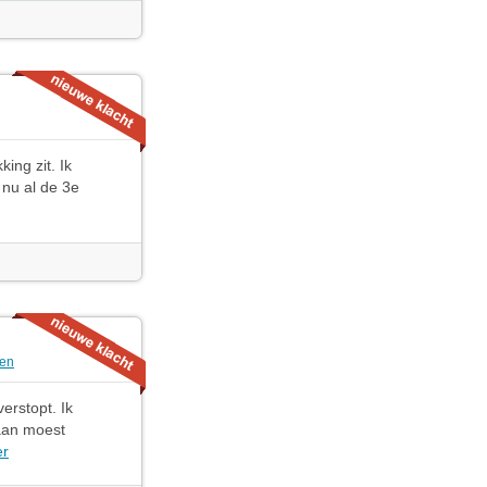
ing zit. Ik
 nu al de 3e
en
erstopt. Ik
 aan moest
er