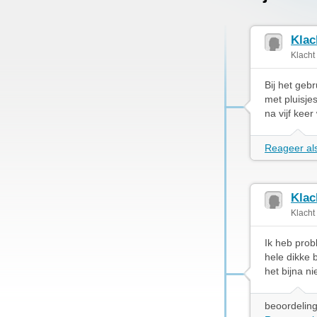
Klac
Klacht
Bij het geb
met pluisje
na vijf kee
Reageer als
Klac
Klacht
Ik heb prob
hele dikke 
het bijna n
beoordeling