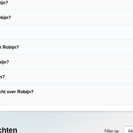
ijn?
obijn?
r Robijn?
bijn?
jn?
acht over Robijn?
chten
Filter op:
Al