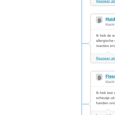
Reageer als
Huid
Klacht
Ik heb de w
allergische
reacties er
Reageer als
Fles
Klacht
Ik heb last
scheutje ui
handen ond