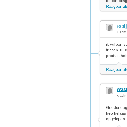
beoordeling
Reageer als
robi
Klacht
ik wil een 
frissen. tuu
product heb
Reageer als
Wasp
Klacht
Goedendag, 
heb helaas 
opgelopen. 