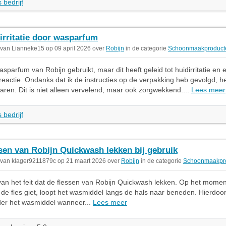
 bedrijf
irritatie door wasparfum
 van Lianneke15 op 09 april 2026 over
Robijn
in de categorie
Schoonmaakproduct
asparfum van Robijn gebruikt, maar dit heeft geleid tot huidirritatie en 
 reactie. Ondanks dat ik de instructies op de verpakking heb gevolgd, he
varen. Dit is niet alleen vervelend, maar ook zorgwekkend....
Lees meer
 bedrijf
sen van Robijn Quickwash lekken bij gebruik
 van klager9211879c op 21 maart 2026 over
Robijn
in de categorie
Schoonmaakpr
 van het feit dat de flessen van Robijn Quickwash lekken. Op het momen
t de fles giet, loopt het wasmiddel langs de hals naar beneden. Hierdoor
er het wasmiddel wanneer...
Lees meer