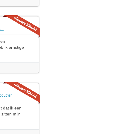
en
een
b ik ernstige
oducten
t dat ik een
 zitten mijn