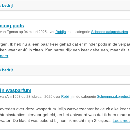
 bedrijf
einig pods
 van Egman op 04 maart 2025 over
Robijn
in de categorie
Schoonmaakproducten
n, Ik heb nu al een paar keer gehad dat er minder pods in de verpakk
ken waar er 40 in zitten. Kan nartuurlijk een keer gebeuren, maar dit is
meer
 bedrijf
jn wasparfum
 van Am 1957 op 28 februari 2025 over
Robijn
in de categorie
Schoonmaakproduct
 tevreden over deze wasparfum. Mijn wasverzachter bakje zit elke keer v
hteninstanties hiervoor gebeld, en het antwoord was dat ik hem maar
water! De klacht was bekend bij hun, ik mocht mijn 2flesjes...
Lees me