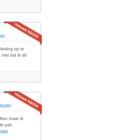
ten
kleding op te
niet dat ik dit
ducten
ften maar ik
le pak
meer