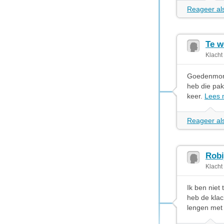
Reageer als
Te w
Klacht
Goedenmorge
heb die pak
keer.
Lees 
Reageer als
Robi
Klacht
Ik ben niet
heb de klac
lengen met 