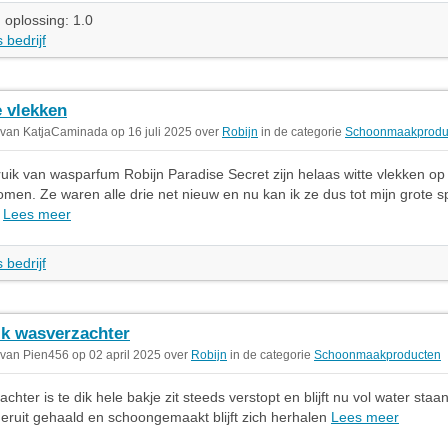
 oplossing: 1.0
 bedrijf
e vlekken
 van KatjaCaminada op 16 juli 2025 over
Robijn
in de categorie
Schoonmaakprodu
uik van wasparfum Robijn Paradise Secret zijn helaas witte vlekken op
omen. Ze waren alle drie net nieuw en nu kan ik ze dus tot mijn grote sp
.
Lees meer
 bedrijf
ik wasverzachter
 van Pien456 op 02 april 2025 over
Robijn
in de categorie
Schoonmaakproducten
hter is te dik hele bakje zit steeds verstopt en blijft nu vol water staa
 eruit gehaald en schoongemaakt blijft zich herhalen
Lees meer