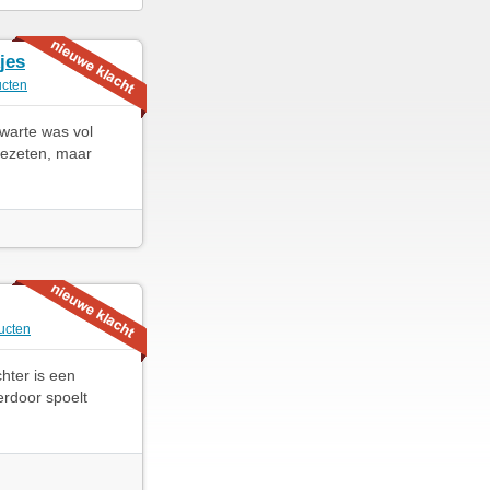
jes
cten
zwarte was vol
 gezeten, maar
ucten
hter is een
erdoor spoelt