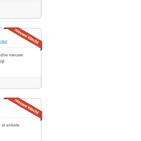
cten
 drie nieuwe
ijt
n al enkele