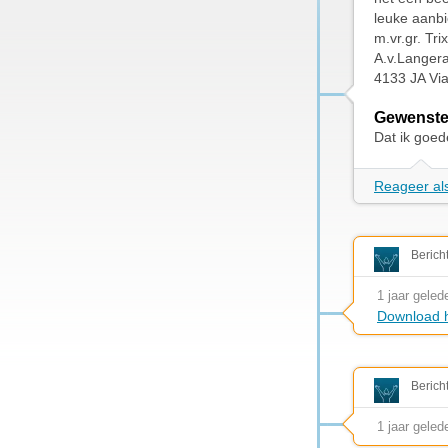
leuke aanbi
m.vr.gr. Tri
A.v.Langer
4133 JA Vi
Gewenste
Dat ik goed
Reageer als
Berich
1 jaar geled
Download h
Berich
1 jaar geled