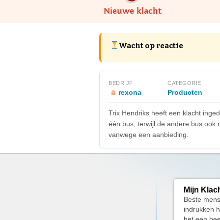
Nieuwe klacht
Wacht op reactie
BEDRIJF
CATEGORIE
rexona
Producten
Trix Hendriks heeft een klacht ing
één bus, terwijl de andere bus ook 
vanwege een aanbieding.
Mijn Klac
Beste mense
indrukken h
het een bee