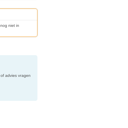
nog niet in
e
 of advies vragen