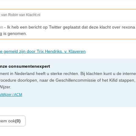
t van Robin van Klacht.nl
- Ik heb een bericht op Twitter geplaatst dat deze klacht over rexona 
en
g is genomen.
ie gemeld zijn door Trix Hendriks. v. Klaveren
onze consumentenexpert
ent in Nederland heeft u sterke rechten. Bij klachten kunt u de intern
rocedure doorlopen, naar de Geschillencommissie of het Kifid stappen,
ijzer.
Wijzer / ACM
leem ook
(0)