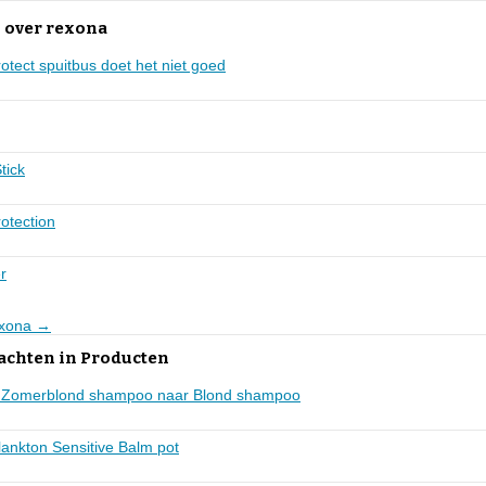
 over rexona
ect spuitbus doet het niet goed
tick
otection
er
rexona →
lachten in Producten
ing Zomerblond shampoo naar Blond shampoo
lankton Sensitive Balm pot