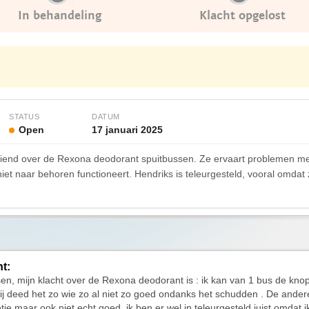
In behandeling
Klacht opgelost
STATUS
DATUM
Open
17 januari 2025
ediend over de Rexona deodorant spuitbussen. Ze ervaart problemen m
niet naar behoren functioneert. Hendriks is teleurgesteld, vooral omdat
ht:
n, mijn klacht over de Rexona deodorant is : ik kan van 1 bus de kno
ij deed het zo wie zo al niet zo goed ondanks het schudden . De ander
tje maar ook niet echt goed, ik ben er wel in teleurgesteld juist omdat i