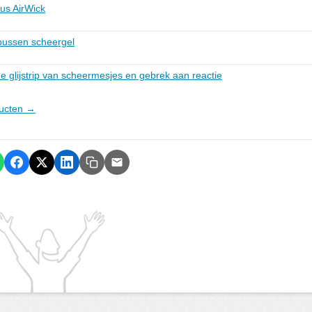
us AirWick
 bussen scheergel
de glijstrip van scheermesjes en gebrek aan reactie
ducten →