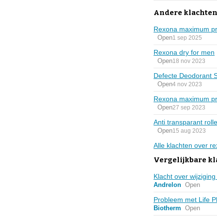
Andere klachten
Rexona maximum prot
Open
1 sep 2025
Rexona dry for men
Open
18 nov 2023
Defecte Deodorant S
Open
4 nov 2023
Rexona maximum pr
Open
27 sep 2023
Anti transparant roll
Open
15 aug 2023
Alle klachten over 
Vergelijkbare k
Klacht over wijzig
Andrelon
Open
Probleem met Life P
Biotherm
Open