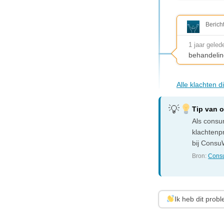
Berich
1 jaar geled
behandelin
Alle klachten d
Tip van 
Als consum
klachtenp
bij ConsuW
Bron:
Consu
Ik heb dit prob