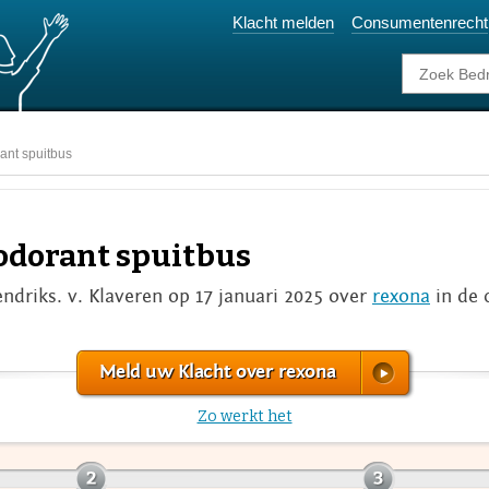
Klacht melden
Consumentenrecht
ant spuitbus
odorant spuitbus
endriks. v. Klaveren op 17 januari 2025 over
rexona
in de 
Meld uw Klacht over rexona
Zo werkt het