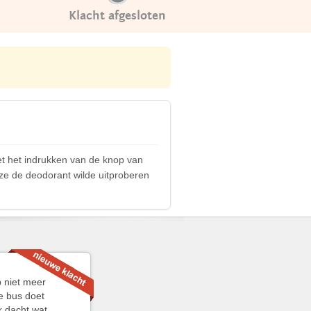
Klacht afgesloten
et het indrukken van de knop van
 ze de deodorant wilde uitproberen
p niet meer
e bus doet
k dacht wat