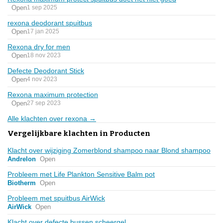
Open
1 sep 2025
rexona deodorant spuitbus
Open
17 jan 2025
Rexona dry for men
Open
18 nov 2023
Defecte Deodorant Stick
Open
4 nov 2023
Rexona maximum protection
Open
27 sep 2023
Alle klachten over rexona →
Vergelijkbare klachten in Producten
Klacht over wijziging Zomerblond shampoo naar Blond shampoo
Andrelon
Open
Probleem met Life Plankton Sensitive Balm pot
Biotherm
Open
Probleem met spuitbus AirWick
AirWick
Open
Klacht over defecte bussen scheergel