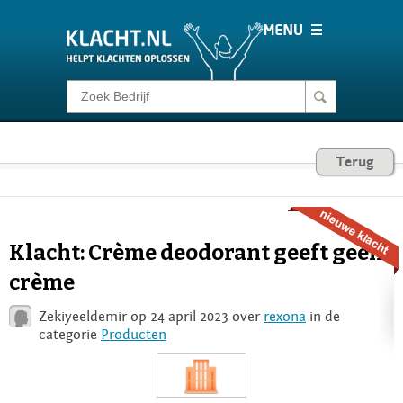
Klacht melden
Consumentenrecht
Terug
Barometer
Klacht: Crème deodorant geeft geen
Voor Bedrijven
crème
Zekiyeeldemir op 24 april 2023 over
rexona
in de
Login
categorie
Producten