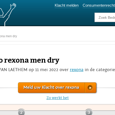
Klacht melden
Consumentenrecht
xona men dry
eo rexona men dry
VAN LAETHEM op 11 mei 2022 over
rexona
in de categori
Meld uw Klacht over rexona
Zo werkt het