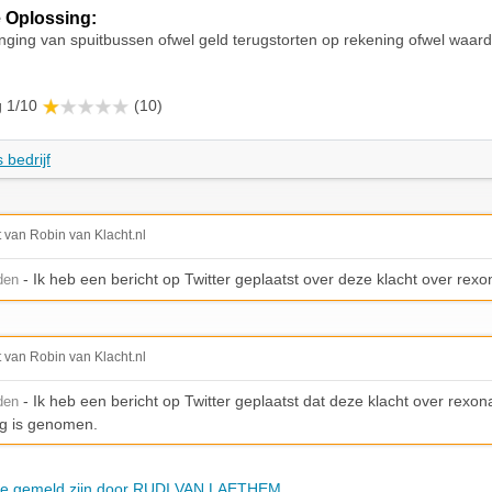
 Oplossing:
nging van spuitbussen ofwel geld terugstorten op rekening ofwel waar
g 1/10
(10)
 bedrijf
t van Robin van Klacht.nl
- Ik heb een bericht op Twitter geplaatst over deze klacht over rexo
den
t van Robin van Klacht.nl
- Ik heb een bericht op Twitter geplaatst dat deze klacht over rexona
den
g is genomen.
 die gemeld zijn door RUDI VAN LAETHEM