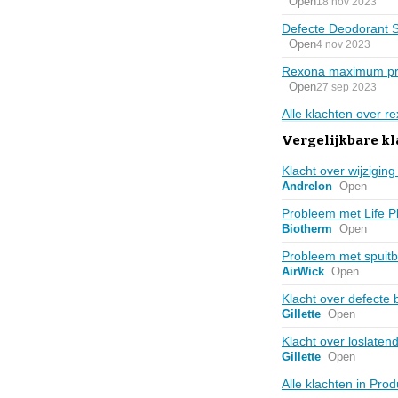
Open
18 nov 2023
Defecte Deodorant S
Open
4 nov 2023
Rexona maximum pr
Open
27 sep 2023
Alle klachten over 
Vergelijkbare k
Klacht over wijzig
Andrelon
Open
Probleem met Life P
Biotherm
Open
Probleem met spuitb
AirWick
Open
Klacht over defecte
Gillette
Open
Klacht over loslaten
Gillette
Open
Alle klachten in Pro