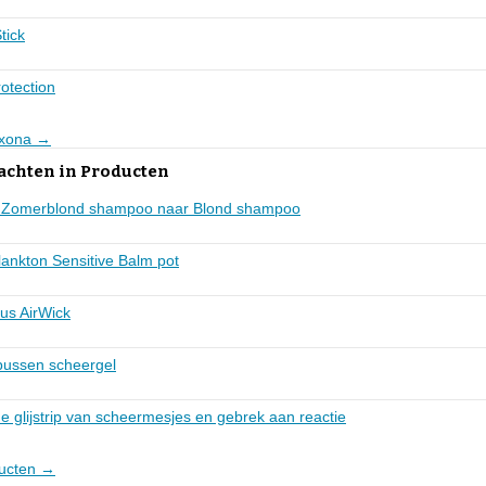
tick
otection
rexona →
lachten in Producten
ing Zomerblond shampoo naar Blond shampoo
lankton Sensitive Balm pot
us AirWick
 bussen scheergel
de glijstrip van scheermesjes en gebrek aan reactie
ducten →