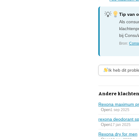
Tip van 
Als consum
klachtenp
bij ConsuW
Bron:
Consu
Ik heb dit prob
Andere klachten
Rexona maximum prot
Open
1 sep 2025
rexona deodorant sp
Open
17 jan 2025
Rexona dry for men