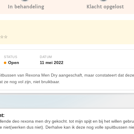
In behandeling
Klacht opgelost
☆☆
STATUS
DATUM
Open
11 mei 2022
bussen van Rexona Men Dry aangeschaft, maar constateert dat deze ni
 ze nog vol zijn, niet bruikbaar.
ht:
llende deo rexona men dry gekocht. tot mijn spijt en bij het willen gebr
e niet(werken dus niet). Derhalve kan ik deze nog volle spuitbussen ni