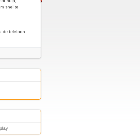
edt hulp,
em snel te
a de telefoon
play