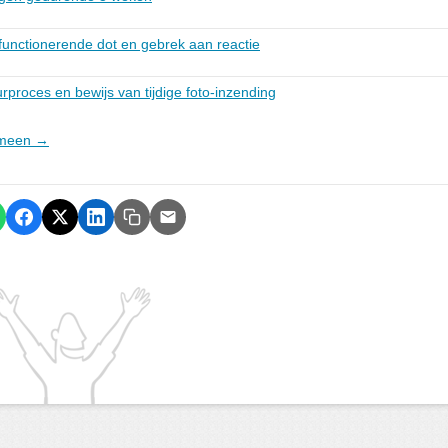
functionerende dot en gebrek aan reactie
proces en bewijs van tijdige foto-inzending
gemeen →