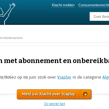
Klacht melden
Consumentenrecht
e klantenservice
n met abonnement en onbereikb
897806e2 op 09 juni 2026 over
Viaplay
in de categorie
Al
Meld uw Klacht over Viaplay
Zo werkt het