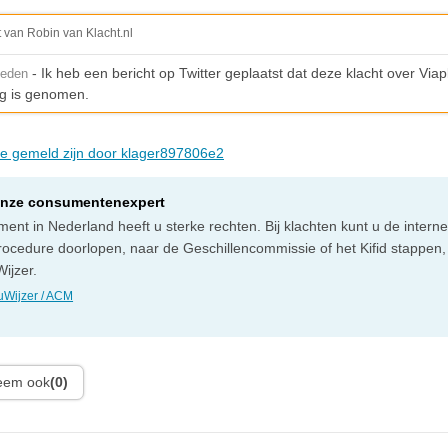
t van Robin van Klacht.nl
- Ik heb een bericht op Twitter geplaatst dat deze klacht over Viap
leden
g is genomen.
die gemeld zijn door klager897806e2
onze consumentenexpert
ent in Nederland heeft u sterke rechten. Bij klachten kunt u de intern
rocedure doorlopen, naar de Geschillencommissie of het Kifid stappen,
ijzer.
Wijzer / ACM
leem ook
(0)