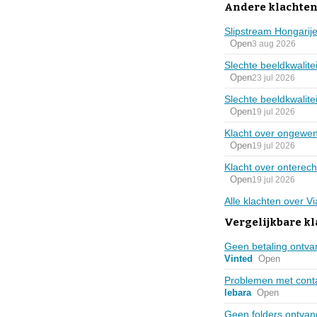
Andere klachten
Slipstream Hongarije
Open
3 aug 2026
Slechte beeldkwalite
Open
23 jul 2026
Slechte beeldkwalite
Open
19 jul 2026
Klacht over ongewen
Open
19 jul 2026
Klacht over onterec
Open
19 jul 2026
Alle klachten over V
Vergelijkbare k
Geen betaling ontva
Vinted
Open
Problemen met cont
lebara
Open
Geen folders ontva