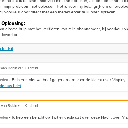
trerend dat ik de klantenservice niet kan bereiken; alleen een chatbot bi
n mijn probleem niet oplossen. Het is voor mij belangrijk om dit proble
bij voorkeur door direct met een medewerker te kunnen spreken.
 Oplossing:
om directe hulp met het verifiëren van mijn abonnement, bij voorkeur vi
dewerker.
 bedrijf
t van Robin van Klacht.nl
- Er is een nieuwe brief gegenereerd voor de klacht over Viaplay
leden
ier uw brief
t van Robin van Klacht.nl
- Ik heb een bericht op Twitter geplaatst over deze klacht over Via
leden