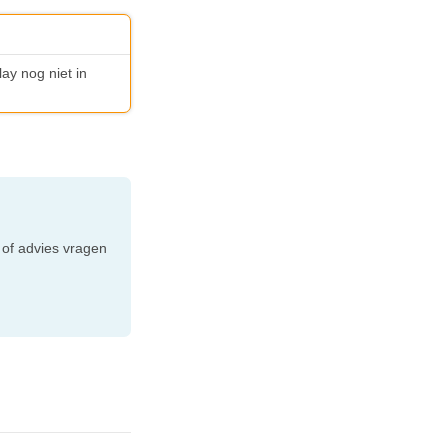
lay nog niet in
e
 of advies vragen