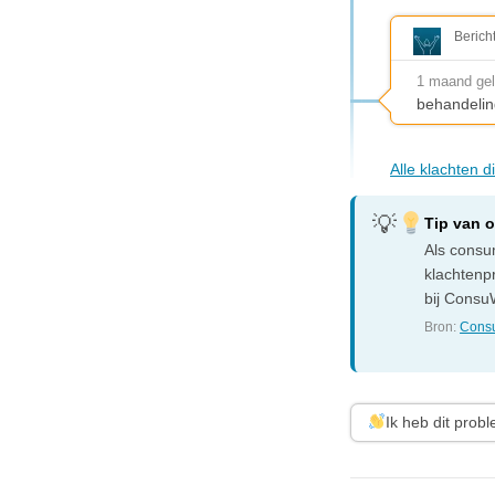
Berich
1 maand ge
behandelin
Alle klachten 
Tip van 
Als consum
klachtenp
bij ConsuW
Bron:
Consu
Ik heb dit prob