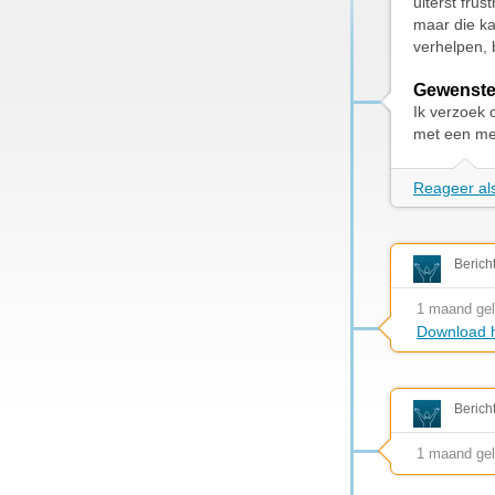
uiterst frus
maar die ka
verhelpen, 
Gewenste
Ik verzoek 
met een me
Reageer als
Berich
1 maand ge
Download h
Berich
1 maand ge