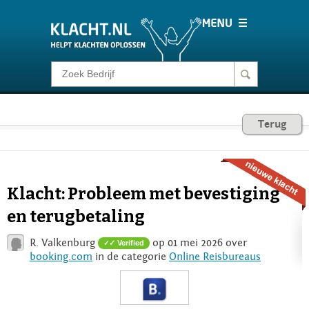
Klacht melden
Consumentenrecht
Terug
Barometer
Klacht: Probleem met bevestiging
Voor Bedrijven
en terugbetaling
R. Valkenburg
op 01 mei 2026 over
✓ Verified
Login
booking.com
in de categorie
Online Reisbureaus