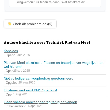
wegwerpcultuur tegen te gaan. Wat betekent dit...
Ik heb dit probleem ook
(0)
Andere klachten over Techniek Piet van Meel
Kansloos
Open
21 dec 2025
Piet van Meel elektrische Fietsen en batterijen ver wegblijven en
wel hierom!
Open
25 sep 2025
Niet volledige aankoopbedrag geretourneerd
Opgelost
28 aug 2025
Opsturen verkeerd BMS Sparta c4
Open
1 aug 2025
Geen volledig aankoopbedrag terug ontvangen
In behandeling
16 apr 2025