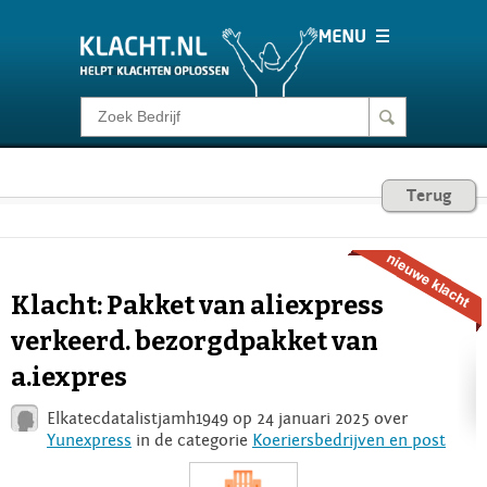
Klacht melden
Consumentenrecht
Terug
Barometer
Klacht: Pakket van aliexpress
Voor Bedrijven
verkeerd. bezorgdpakket van
a.iexpres
Login
Elkatecdatalistjamh1949 op 24 januari 2025 over
Yunexpress
in de categorie
Koeriersbedrijven en post