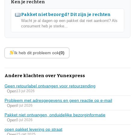
Ken je rechten
Pakket niet bezorgd? Dit zijn je rechten
Wacht je al dagen op een pakket dat niet aankomt? Als
consument heb je sterke...
Ik heb dit probleem ook
(0)
Andere klachten over Yunexpress
Geen retourlabel ontvangen voor retourzending
Open
13 jul 2026
Probleem met adresgegevens en geen reactie op e-mail
Open
8 jul 2026
Pakket niet ontvangen, onduidelijke bezorginformatie
Open
5 jul 2026
open pakket levering op straat
Open
15 okt 2025