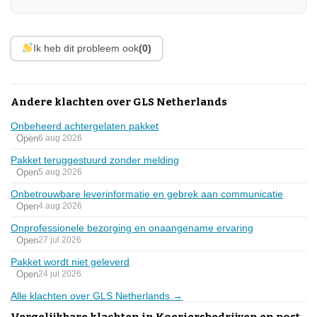
Ik heb dit probleem ook
(0)
Andere klachten over GLS Netherlands
Onbeheerd achtergelaten pakket
Open
6 aug 2026
Pakket teruggestuurd zonder melding
Open
5 aug 2026
Onbetrouwbare leverinformatie en gebrek aan communicatie
Open
4 aug 2026
Onprofessionele bezorging en onaangename ervaring
Open
27 jul 2026
Pakket wordt niet geleverd
Open
24 jul 2026
Alle klachten over GLS Netherlands →
Vergelijkbare klachten in Koeriersbedrijven en post