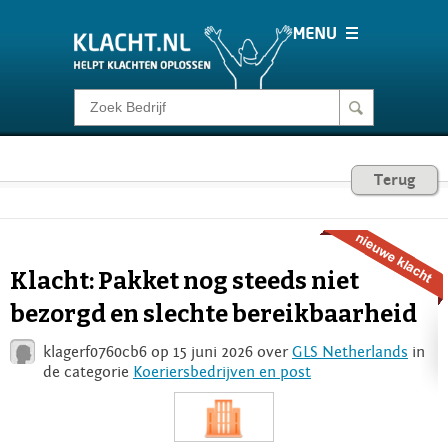
Klacht melden
Consumentenrecht
Terug
Barometer
Klacht: Pakket nog steeds niet
Voor Bedrijven
bezorgd en slechte bereikbaarheid
klagerf0760cb6 op 15 juni 2026 over
GLS Netherlands
in
Login
de categorie
Koeriersbedrijven en post