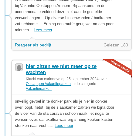
bij Vakantie Oostappen Arnhem. Bij aankomst in de
accommodatie voldeed deze niet aan de gestelde
verwachtingen: - Op diverse binnenwanden / badkamer
zat schimmel. - Er hing een muffe geur, wat na een paar
minuten...
Lees meer
Reageer als bedrijf
Gelezen 180
hier zitten we niet meer op te
wachten
Klacht van carloneve op 25 september 2024 over
Oostappen Vakantieparken
in de categorie
Vakantieparken
onveilig gevoel in te donker park als je hier in donker
over loopt, fietst. bij de slaapkamer zakten we bijna door
de vloer van de sta caravan schoonmaak liet nogal te
wensen over. oa luxaflex was erg smerig keuken kasten
stonken naar vocht....
Lees meer