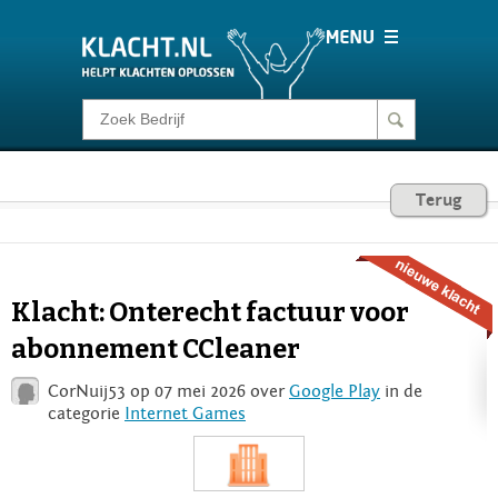
Klacht melden
Consumentenrecht
Terug
Barometer
Klacht: Onterecht factuur voor
Voor Bedrijven
abonnement CCleaner
CorNuij53 op 07 mei 2026 over
Google Play
in de
Login
categorie
Internet Games