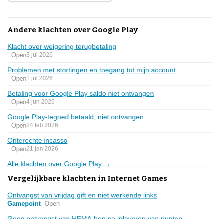
Andere klachten over Google Play
Klacht over weigering terugbetaling
Open
3 jul 2026
Problemen met stortingen en toegang tot mijn account
Open
1 jul 2026
Betaling voor Google Play saldo niet ontvangen
Open
4 jun 2026
Google Play-tegoed betaald, niet ontvangen
Open
24 feb 2026
Onterechte incasso
Open
21 jan 2026
Alle klachten over Google Play →
Vergelijkbare klachten in Internet Games
Ontvangst van vrijdag gift en niet werkende links
Gamepoint
Open
Geen ontvangst van HEMA-bon na inleveren van punten