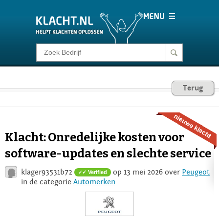
Klacht melden
Consumentenrecht
Terug
Barometer
Klacht: Onredelijke kosten voor
Voor Bedrijven
software-updates en slechte service
klager93531b72
op 13 mei 2026 over
Peugeot
✓ Verified
Login
in de categorie
Automerken