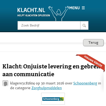
Klacht melden
Consumentenrecht
Terug
Barometer
Klacht: Onjuiste levering en gebrek
Voor Bedrijven
aan communicatie
klagere5c81604 op 30 maart 2026 over
Schoonenberg
in
Login
de categorie
Zorghulpmiddelen