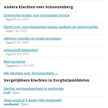
Andere klachten over Schoonenberg
Onterechte kosten voor hoortoestel service
Open
26 jun 2026
Klacht over onprofessioneel gedrag audicien en gehoorverlies
Open
7 apr 2026
uitblijven reacties op email-verzoeken
Open
27 jan 2026
onbeschoft behandeld
Open
18 sep 2025
Mail-tsunamie
Opgelost
21 mei 2025
Alle klachten over Schoonenberg →
Vergelijkbare klachten in Zorghulpmiddelen
Slechte verstaanbaarheid bij telefoniste
Livit
Open
Stoel wordt al 4 dagen niet opgehaald
medipoint
Open