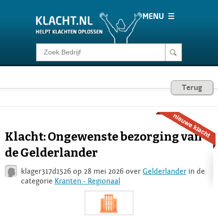
Klacht melden
Consumentenrecht
Terug
Barometer
Klacht: Ongewenste bezorging van
Voor Bedrijven
de Gelderlander
klager317d1526 op 28 mei 2026 over
Gelderlander
in de
Login
categorie
Kranten - Regionaal