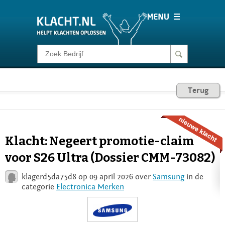
Klacht melden
Consumentenrecht
Terug
Barometer
Klacht: Negeert promotie-claim
Voor Bedrijven
voor S26 Ultra (Dossier CMM-73082)
klagerd5da75d8 op 09 april 2026 over
Samsung
in de
Login
categorie
Electronica Merken