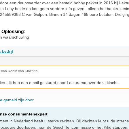
 door een deurwaarder over een besteld hobby pakket in 2016 bij Lek
on Loby belde en kon geen verdere info geven , alleen het bankreke
45559388 C van Gulpen. Binnen 14 dagen 465 euro betalen. Dreiging
 Oplossing:
 en waarschuwing
 bedrijf
t van Robin van Klacht.nl
- Ik heb een email gestuurd naar Lecturama over deze klacht.
den
ie gemeld zijn door
onze consumentenexpert
ent in Nederland heeft u sterke rechten. Bij klachten kunt u de intern
rocedure doorlopen, naar de Geschillencommissie of het Kifid stappen,