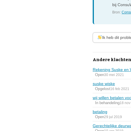
bij ConsuW
Bron:
Consu
Ik heb dit prob
Andere klachten
Rekening Suske en 
Open
30 mei 2021
suske wiske
Opgelost
16 feb 2021
wij willen betalen vo
In behandeling
18 nov
betaling
Open
29 jul 2019
Gerechtelijke deurw
Open
10 apr 2019