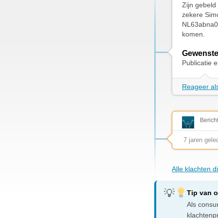
Zijn gebeld
zekere Sim
NL63abna02
komen.
Gewenste
Publicatie
Reageer als
Berich
7 jaren gele
Alle klachten d
Tip van 
Als consum
klachtenp