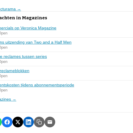
Lecturama →
lachten in Magazines
ercials op Veronica Magazine
Open
ens uitzending van Two and a Half Men
Open
de reclames tussen series
Open
e reclameblokken
Open
ntskosten tijdens abonnementsperiode
Open
gazines →