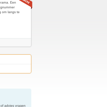
turama. Een
ningnummer
 om langs te
e
 of advies vragen