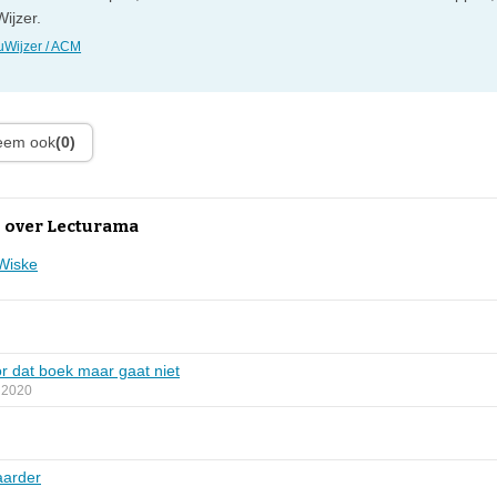
ijzer.
Wijzer / ACM
leem ook
(0)
 over Lecturama
Wiske
or dat boek maar gaat niet
 2020
aarder