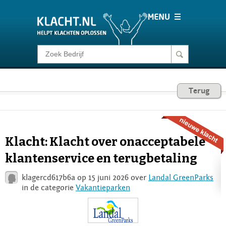
Klacht melden
Consumentenrecht
Terug
Barometer
Klacht: Klacht over onacceptabele
Voor Bedrijven
klantenservice en terugbetaling
klagercd617b6a op 15 juni 2026 over
Landal GreenParks
Login
in de categorie
Vakantieparken