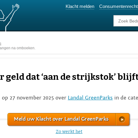
Klacht melden
Consumentenrecht
s
ft hangen na omboeken.
r geld dat ‘aan de strijkstok’ blij
 op 27 november 2025 over
Landal GreenParks
in de cat
Meld uw Klacht over Landal GreenParks
Zo werkt het