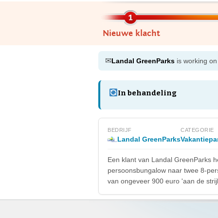
Nieuwe klacht
✉
Landal GreenParks
is working on 
In behandeling
BEDRIJF
CATEGORIE
Landal GreenParks
Vakantiepa
Een klant van Landal GreenParks he
persoonsbungalow naar twee 8-perso
van ongeveer 900 euro 'aan de strij