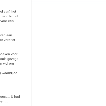
el van) het
u worden, óf
n voor een
sten aan
t verdriet
boeken voor
 zoals gezegd
 viel erg
) waarbij de
eweest… U had
ver.…