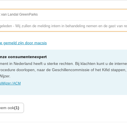
t van Landal GreenParks
eleden - Wij zullen de melding intern in behandeling nemen en de gast van re
die gemeld zijn door macsis
onze consumentenexpert
ent in Nederland heeft u sterke rechten. Bij klachten kunt u de intern
rocedure doorlopen, naar de Geschillencommissie of het Kifid stappen,
ijzer.
Wijzer / ACM
leem ook
(1)