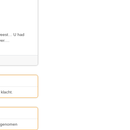
eweest… U had
ver.…
klacht.
ng genomen