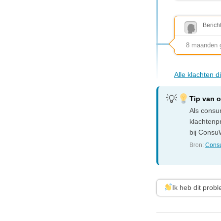
Berich
8 maanden g
Alle klachten 
Tip van 
Als consum
klachtenp
bij ConsuW
Bron:
Consu
Ik heb dit prob