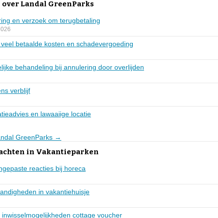
 over Landal GreenParks
ring en verzoek om terugbetaling
2026
e veel betaalde kosten en schadevergoeding
ijke behandeling bij annulering door overlijden
ns verblijf
ieadvies en lawaaiige locatie
Landal GreenParks →
lachten in Vakantieparken
ngepaste reacties bij horeca
ndigheden in vakantiehuisje
e inwisselmogelijkheden cottage voucher