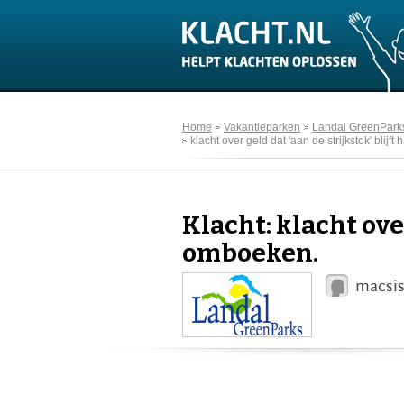
Home
Vakantieparken
Landal GreenPark
klacht over geld dat 'aan de strijkstok' blij
Klacht: klacht ove
omboeken.
macsis