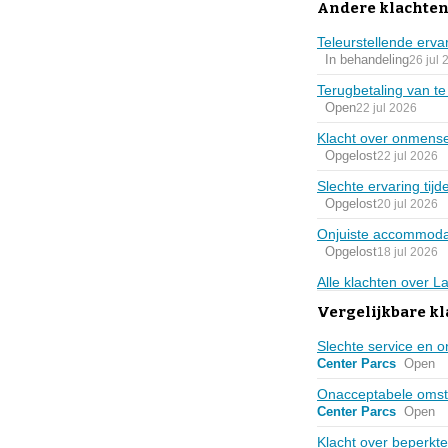
Andere klachten
Teleurstellende erva
In behandeling
26 jul 
Terugbetaling van t
Open
22 jul 2026
Klacht over onmensel
Opgelost
22 jul 2026
Slechte ervaring tijde
Opgelost
20 jul 2026
Onjuiste accommodat
Opgelost
18 jul 2026
Alle klachten over 
Vergelijkbare k
Slechte service en o
Center Parcs
Open
Onacceptabele omsta
Center Parcs
Open
Klacht over beperkt