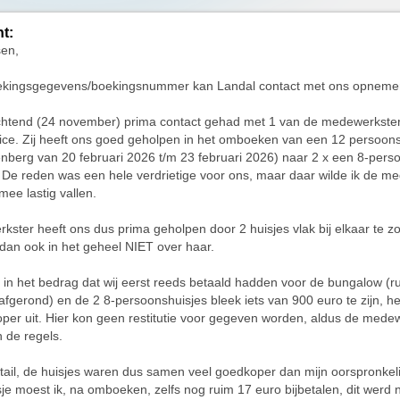
ht:
en,
ekingsgegevens/boekingsnummer kan Landal contact met ons opneme
tend (24 november) prima contact gehad met 1 van de medewerkster
ice. Zij heeft ons goed geholpen in het omboeken van een 12 persoo
nberg van 20 februari 2026 t/m 23 februari 2026) naar 2 x een 8-pers
De reden was een hele verdrietige voor ons, maar daar wilde ik de m
mee lastig vallen.
ster heeft ons dus prima geholpen door 2 huisjes vlak bij elkaar te z
 dan ook in het geheel NIET over haar.
l in het bedrag dat wij eerst reeds betaald hadden voor de bungalow (
afgerond) en de 2 8-persoonshuisjes bleek iets van 900 euro te zijn, he
per uit. Hier kon geen restitutie voor gegeven worden, aldus de medewe
n de regels.
ail, de huisjes waren dus samen veel goedkoper dan mijn oorspronkel
isje moest ik, na omboeken, zelfs nog ruim 17 euro bijbetalen, dit werd 