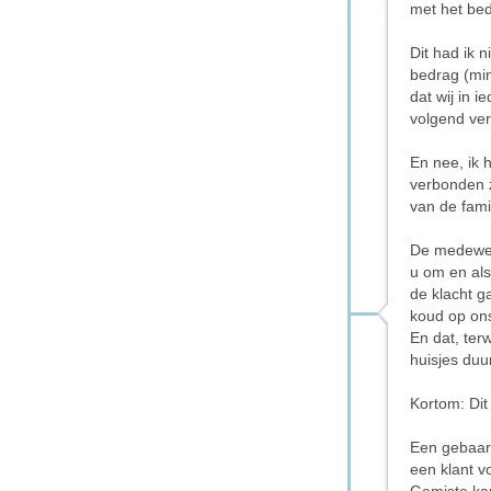
met het bed
Dit had ik 
bedrag (mi
dat wij in 
volgend verb
En nee, ik 
verbonden 
van de fam
De medewer
u om en als 
de klacht g
koud op ons
En dat, ter
huisjes duu
Kortom: Dit 
Een gebaar
een klant 