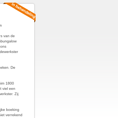
n
s van de
nsbungalow
oons
edewerkster
oeken. De
ruim 1800
t viel een
rkster. Zij
ijke boeking
niet verrekend