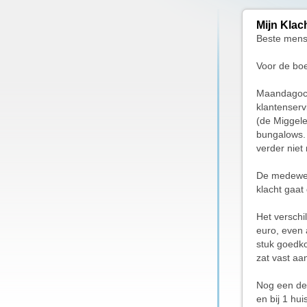
Mijn Klac
Beste mens
Voor de bo
Maandagoch
klantenserv
(de Miggele
bungalows. 
verder niet 
De medewerk
klacht gaat
Het verschi
euro, even 
stuk goedko
zat vast aa
Nog een det
en bij 1 hu