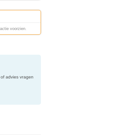
actie voorzien.
e
 of advies vragen