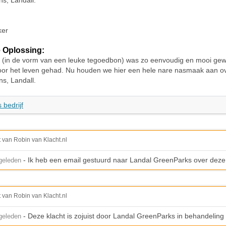
s, Landall.
ker
 Oplossing:
 (in de vorm van een leuke tegoedbon) was zo eenvoudig en mooi g
voor het leven gehad. Nu houden we hier een hele nare nasmaak aan o
s, Landall.
 bedrijf
t van Robin van Klacht.nl
- Ik heb een email gestuurd naar Landal GreenParks over deze 
geleden
t van Robin van Klacht.nl
- Deze klacht is zojuist door Landal GreenParks in behandeli
geleden