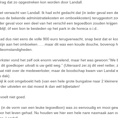
rag dat zo opgestreken kon worden door Landall.
niet verwacht van Landall. Ik had echt gedacht dat (in ieder geval een de
nus de bekende administratiekosten en omboekkosten) teruggestort zo
ieder geval voor een deel van het verschil een tegoedbon zouden krijge
lijf, óf een bon te besteden op het park in de horeca o.i.d..
had dus niet eens de volle 900 euro terugverwacht, snap best dat er ko
zijn aan het omboeken……maar dit was een koude douche, bovenop he
ilieomstandigheden.
kster vond het zelf ook enorm vervelend, maar het was gewoon:”We 
dit goedkoper uitvalt is uw geld weg.” (Uiteraard zei zij dit veel netter,
aat niét over de medewerkster, maar de boodschap kwam van Landal en
 dak).
wijl ik ooit omgeboekt heb (van een hele grote bungalow naar 2 kleinere
rder uitvielen en dat moest ik dan wél bijbetalen!
voelt niet goed.
 (in de vorm van een leuke tegoedbon) was zo eenvoudig en mooi g
voor het leven gehad. Nu houden we hier een hele nare nasmaak aan o