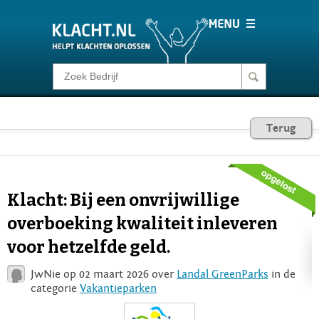
Klacht melden
Consumentenrecht
Terug
Barometer
Klacht: Bij een onvrijwillige
Voor Bedrijven
overboeking kwaliteit inleveren
voor hetzelfde geld.
Login
JwNie op 02 maart 2026 over
Landal GreenParks
in de
categorie
Vakantieparken