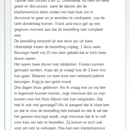
Tijdvak was tussen 8 en 11. Uiteindelijk na heen en weer
gebel en discussies, want de dames die de
klantenservice doen vinden het heel leuk om in
discussie te gaan en je woorden te verdraaien, zou de
tafel donderdag komen. Track and trace gaf op een
gegeven moment aan dat de bestelling niet compleet
was.
De bestelling bestond uit een doos ipv uit twee.
Uiteindelijk kwam de bestelling vrijdag, 1 doos weer.
Bezorger heeft mij 15 min later gebeld dat er toch twee
dozen waren.
Het waren twee dozen met tafelpoten. Fouten kunnen
gemaakt worden, maar als je vraagt hoe dit 3 keer mis
kan gaan. Waarom ze twee keer een verkeerd pakket
bezorgen. Krijg je een grote mond.
Drie dagen thuis gebleven. Als ik vraag hoe ze mij hier
in tegemoet kunnen komen, zegt mevrouw dat ze mijn
kosten voor het thuis blijven niet kan vergoeden. Dat
heb ik ook niet gevraagd? Als ik aangeef dat ik klant ben
en dat ik voor de bestelling heb betaald en dat ik wil dat
het gewoon bezorgd wordt, zegt mevrouw dat ik er zelf
voor kies om iets te bestellen. Zij kiezen er toch ook
voor om iets te verkopen. Hoe kan een klantenservice