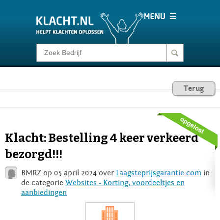
Klacht melden
Consumentenrecht
Terug
Barometer
Klacht: Bestelling 4 keer verkeerd
Voor Bedrijven
bezorgd!!!
BMRZ op 05 april 2024 over
Laagsteprijsgarantie.com
in
Login
de categorie
Websites - Korting, voordeeltjes en
aanbiedingen