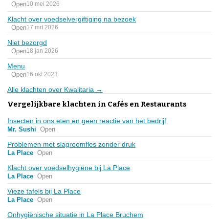
Open
10 mei 2026
Klacht over voedselvergiftiging na bezoek
Open
17 mrt 2026
Niet bezorgd
Open
18 jan 2026
Menu
Open
16 okt 2023
Alle klachten over Kwalitaria →
Vergelijkbare klachten in Cafés en Restaurants
Insecten in ons eten en geen reactie van het bedrijf
Mr. Sushi
Open
Problemen met slagroomfles zonder druk
La Place
Open
Klacht over voedselhygiëne bij La Place
La Place
Open
Vieze tafels bij La Place
La Place
Open
Onhygiënische situatie in La Place Bruchem