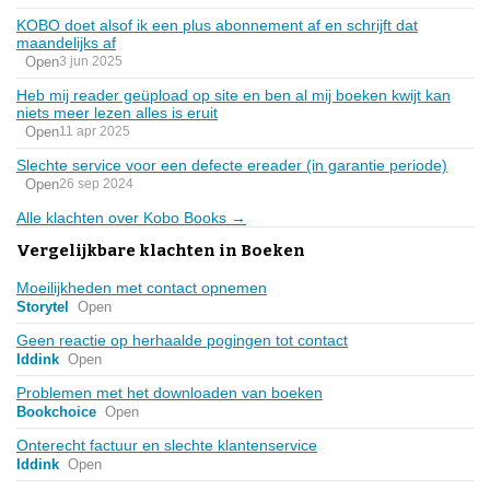
KOBO doet alsof ik een plus abonnement af en schrijft dat
maandelijks af
Open
3 jun 2025
Heb mij reader geüpload op site en ben al mij boeken kwijt kan
niets meer lezen alles is eruit
Open
11 apr 2025
Slechte service voor een defecte ereader (in garantie periode)
Open
26 sep 2024
Alle klachten over Kobo Books →
Vergelijkbare klachten in Boeken
Moeilijkheden met contact opnemen
Storytel
Open
Geen reactie op herhaalde pogingen tot contact
Iddink
Open
Problemen met het downloaden van boeken
Bookchoice
Open
Onterecht factuur en slechte klantenservice
Iddink
Open