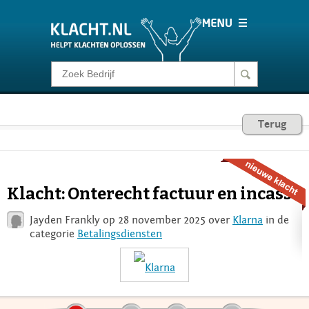
Klacht melden
Consumentenrecht
Terug
Barometer
Klacht: Onterecht factuur en incasso
Voor Bedrijven
Jayden Frankly op 28 november 2025 over
Klarna
in de
categorie
Betalingsdiensten
Login