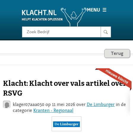
Klacht melden
Consumentenrecht
Terug
Barometer
Klacht: Klacht over vals artikel over
Voor Bedrijven
RSVG
klager07aaa050 op 11 mei 2026 over
De Limburger
in de
Login
categorie
Kranten - Regionaal