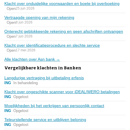
Klacht over onduidelijke voorwaarden en boete bij overboeking
Open
25 jun 2026
Vertraagde opening van mijn rekening
Open
8 jun 2026
Onterecht geblokkeerde rekening en geen afschriften ontvangen
Open
7 jun 2026
Klacht over identificatieprocedure en slechte service
Open
17 mei 2026
Alle klachten over Asn bank →
Vergelijkbare klachten in Banken
Langdurige vertraging bij uitbetaling erfenis
ING
In behandeling
Klacht over ongeschikte scanner voor iDEAL/WERO betalingen
ING
Opgelost
Moeilijkheden bij het verkrijgen van persoonlijk contact
ING
Opgelost
Teleurstellende service en uitblijven beloning
ING
Opgelost