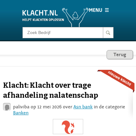
Klacht melden
Consumentenrecht
Terug
Barometer
Klacht: Klacht over trage
Voor Bedrijven
afhandeling nalatenschap
paliviba op 12 mei 2026 over
Asn bank
in de categorie
Login
Banken