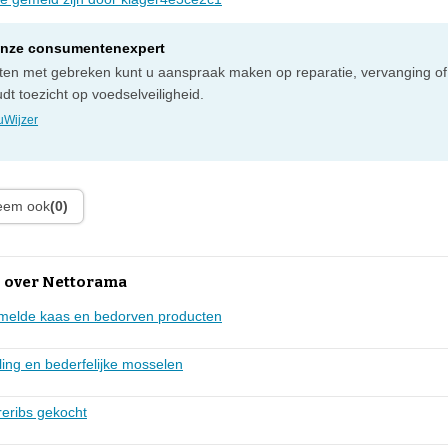
onze consumentenexpert
cten met gebreken kunt u aanspraak maken op reparatie, vervanging of
t toezicht op voedselveiligheid.
Wijzer
leem ook
(0)
 over Nettorama
mmelde kaas en bedorven producten
ng en bederfelijke mosselen
reribs gekocht