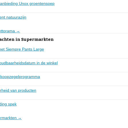
j aanbieding Unox groentensoep
ent natuurazijn
Nettorama →
lachten in Supermarkten
met Siempre Pants Large
oudbaarheidsdatum in de winkel
ng koopzegelprogramma
rheid van producten
eding spek
permarkten →