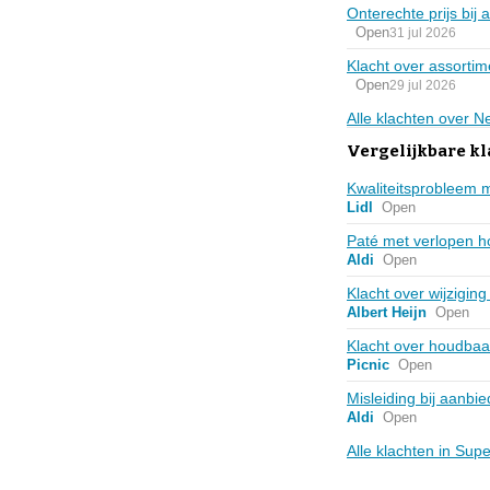
Onterechte prijs bi
Open
31 jul 2026
Klacht over assortim
Open
29 jul 2026
Alle klachten over 
Vergelijkbare k
Kwaliteitsprobleem 
Lidl
Open
Paté met verlopen h
Aldi
Open
Klacht over wijzigi
Albert Heijn
Open
Klacht over houdbaa
Picnic
Open
Misleiding bij aanbi
Aldi
Open
Alle klachten in Su