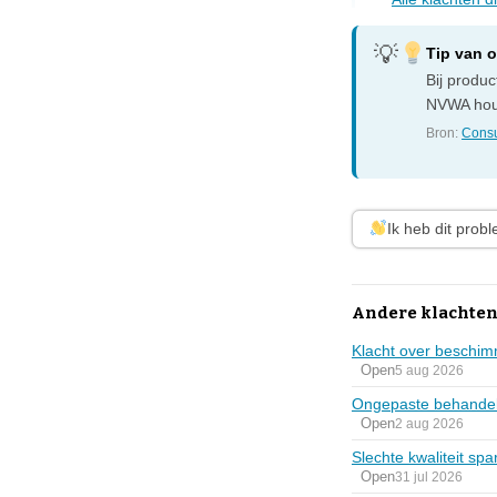
Tip van 
Bij produ
NVWA houd
Bron:
Consu
Ik heb dit prob
Andere klachten
Klacht over beschi
Open
5 aug 2026
Ongepaste behandeli
Open
2 aug 2026
Slechte kwaliteit spa
Open
31 jul 2026