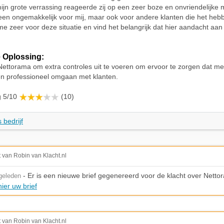
mijn grote verrassing reageerde zij op een zeer boze en onvriendelijke m
leen ongemakkelijk voor mij, maar ook voor andere klanten die het he
e zeer voor deze situatie en vind het belangrijk dat hier aandacht aan
 Oplossing:
Nettorama om extra controles uit te voeren om ervoor te zorgen dat m
 en professioneel omgaan met klanten.
g 5/10
(10)
 bedrijf
t van Robin van Klacht.nl
- Er is een nieuwe brief gegenereerd voor de klacht over Netto
geleden
ier uw brief
t van Robin van Klacht.nl