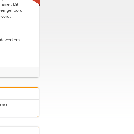
anier. Dit
bben gehoord.
 wordt
edewerkers
rama