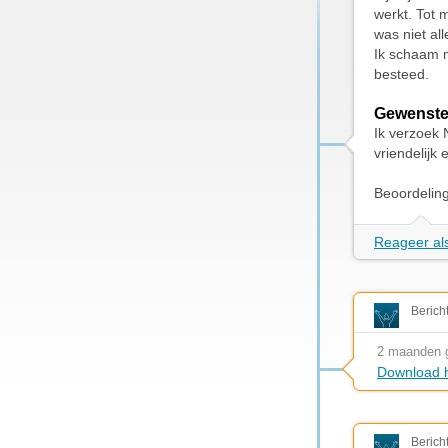
werkt. Tot 
was niet al
Ik schaam m
besteed.
Gewenste
Ik verzoek 
vriendelijk
Beoordelin
Reageer als
Berich
2 maanden 
Download h
Berich