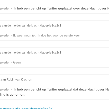
- Ik heb een bericht op Twitter geplaatst over deze klacht over
geleden
e van de melder van de klacht klager4e3ce2c1
leden - Ik weet nog niet. Ik doe het voor de eerste keer.
e van de melder van de klacht klager4e3ce2c1
geleden - Geen
t van Robin van Klacht.nl
- Ik heb een bericht op Twitter geplaatst dat deze klacht over N
geleden
ling is genomen.
die gemeld zijn door klager4e3ce2c1