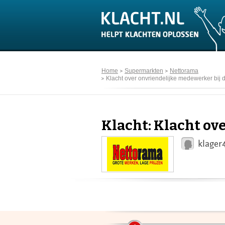
Home
Supermarkten
Nettorama
Klacht over onvriendelijke medewerker bij 
Klacht: Klacht ov
klager