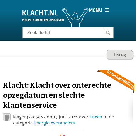
Klacht melden
Consumentenrecht
Terug
Barometer
Klacht: Klacht over onterechte
Voor Bedrijven
opzegdatum en slechte
klantenservice
Login
klager374a5d57 op 15 juni 2026 over
Eneco
in de
categorie
Energieleveranciers