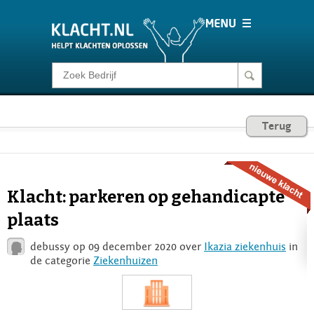
Klacht melden
Consumentenrecht
Terug
Barometer
Klacht: parkeren op gehandicapte
Voor Bedrijven
plaats
debussy op 09 december 2020 over
Ikazia ziekenhuis
in
Login
de categorie
Ziekenhuizen