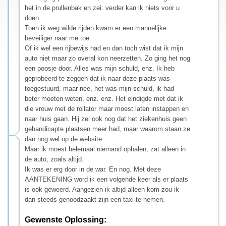
het in de prullenbak en zei: verder kan ik niets voor u
doen.
Toen ik weg wilde rijden kwam er een mannelijke
beveiliger naar me toe.
Of ik wel een rijbewijs had en dan toch wist dat ik mijn
auto niet maar zo overal kon neerzetten. Zo ging het nog
een poosje door. Alles was mijn schuld, enz. Ik heb
geprobeerd te zeggen dat ik naar deze plaats was
toegestuurd, maar nee, het was mijn schuld, ik had
beter moeten weten, enz. enz. Het eindigde met dat ik
die vrouw met de rollator maar moest laten instappen en
naar huis gaan. Hij zei ook nog dat het ziekenhuis geen
gehandicapte plaatsen meer had, maar waarom staan ze
dan nog wel op de website.
Maar ik moest helemaal niemand ophalen, zat alleen in
de auto, zoals altijd.
Ik was er erg door in de war. En nog. Met deze
AANTEKENING word ik een volgende keer als er plaats
is ook geweerd. Aangezien ik altijd alleen kom zou ik
dan steeds genoodzaakt zijn een taxi te nemen.
Gewenste Oplossing: