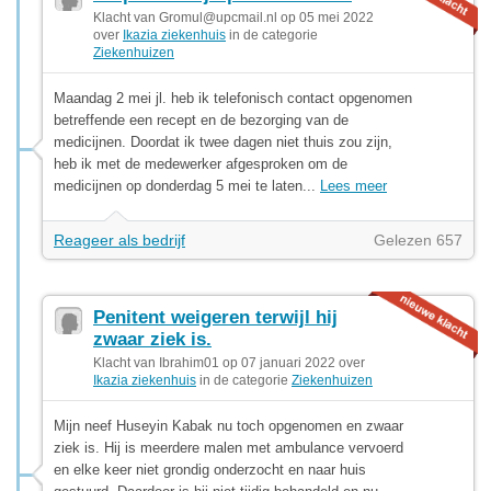
Klacht van
Gromul@upcmail.nl
op 05 mei 2022
over
Ikazia ziekenhuis
in de categorie
Ziekenhuizen
Maandag 2 mei jl. heb ik telefonisch contact opgenomen
betreffende een recept en de bezorging van de
medicijnen. Doordat ik twee dagen niet thuis zou zijn,
heb ik met de medewerker afgesproken om de
medicijnen op donderdag 5 mei te laten...
Lees meer
Reageer als bedrijf
Gelezen 657
Penitent weigeren terwijl hij
zwaar ziek is.
Klacht van Ibrahim01 op 07 januari 2022 over
Ikazia ziekenhuis
in de categorie
Ziekenhuizen
Mijn neef Huseyin Kabak nu toch opgenomen en zwaar
ziek is. Hij is meerdere malen met ambulance vervoerd
en elke keer niet grondig onderzocht en naar huis