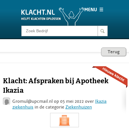
Klacht melden
Consumentenrecht
Terug
Barometer
Klacht: Afspraken bij Apotheek
Voor Bedrijven
Ikazia
Gromul@upcmail.nl
op 05 mei 2022 over
Ikazia
Login
ziekenhuis
in de categorie
Ziekenhuizen