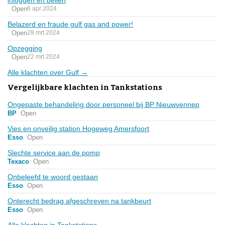
Open
6 apr 2024
Belazerd en fraude gulf gas and power!
Open
28 mrt 2024
Opzegging
Open
22 mrt 2024
Alle klachten over Gulf →
Vergelijkbare klachten in Tankstations
Ongepaste behandeling door personeel bij BP Nieuwvennep
BP
Open
Vies en onveilig station Hogeweg Amersfoort
Esso
Open
Slechte service aan de pomp
Texaco
Open
Onbeleefd te woord gestaan
Esso
Open
Onterecht bedrag afgeschreven na tankbeurt
Esso
Open
Alle klachten in Tankstations →