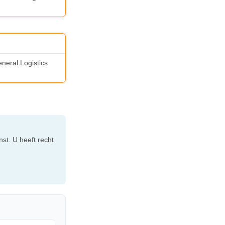
eneral Logistics
st. U heeft recht