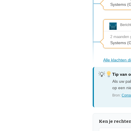
Systems (
Berich
2 maanden 
Systems (G
Alle klachten 
Tip van 
Als uw pak
op een nie
Bron:
Consu
Ken je rechte