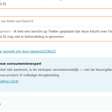
GLS)
t van Robin van Klacht.nl
- Ik heb een bericht op Twitter geplaatst dat deze klacht over G
geleden
LS) nog niet in behandeling is genomen.
die gemeld zijn door klagerd1128e22
onze consumentenexpert
ket niet aankomt, is de verkoper verantwoordelijk — niet de bezorgdien
uw product of volledige terugbetaling.
Wijzer / ACM
n