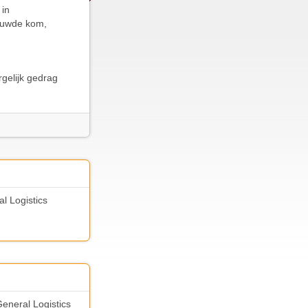
 in
bouwde kom,
gelijk gedrag
l Logistics
General Logistics