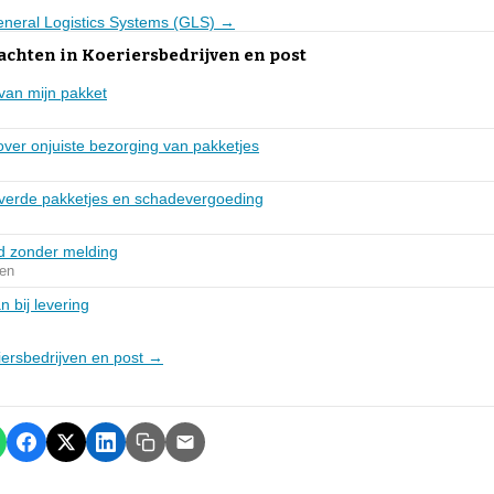
General Logistics Systems (GLS) →
achten in Koeriersbedrijven en post
 van mijn pakket
ver onjuiste bezorging van pakketjes
leverde pakketjes en schadevergoeding
d zonder melding
en
n bij levering
riersbedrijven en post →