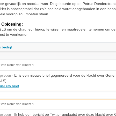
eer gevaarlijk en asociaal was. Dit gebeurde op de Petrus Donderstraat
 Het is onacceptabel dat zo’n snelheid wordt aangehouden in een be
heid voorop zou moeten staan.
 Oplossing:
GLS om de chauffeur hierop te wijzen en maatregelen te nemen om der
mst te voorkomen.
 bedrijf
t van Robin van Klacht.nl
- Er is een nieuwe brief gegenereerd voor de klacht over Genera
geleden
GLS)
ier uw brief
t van Robin van Klacht.nl
- Ik heb een bericht op Twitter geplaatst over deze klacht over 
geleden