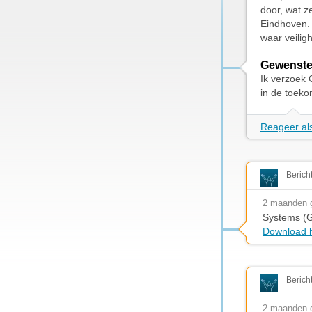
door, wat z
Eindhoven.
waar veilig
Gewenste
Ik verzoek 
in de toeko
Reageer als
Berich
2 maanden 
Systems (
Download h
Berich
2 maanden 