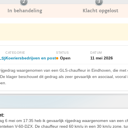
In behandeling
Klacht opgelost
CATEGORIE
STATUS
DATUM
Koeriersbedrijven en post
Open
11 mei 2026
LS)
 rijgedrag waargenomen van een GLS-chauffeur in Eindhoven, die met 
 De klager beschouwt dit gedrag als zeer gevaarlijk en asociaal, voor
ben.
ht:
g 6 mei om 17:35 heb ik gevaarlijk rijgedrag waargenomen van een c
nteken V-60-DZX. De chauffeur reed 60 km/u in een 30 km/u zone, tus