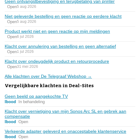
Geen ontvangstbevestiging en terugbetaling van printer
Open
5 aug 2026
Niet geleverde bestelling en geen reactie op eerdere klacht
Open
5 aug 2026
Product werkt niet en geen reactie op mijn meldingen
Open
6 jul 2026
Klacht over annulering van bestelling en geen alternatief
Open
1 jul 2026
Klacht over ondeugdelijk product en retourprocedure
Open
31 mei 2026
Alle klachten over De Telegraaf Webshop →
Vergelijkbare klachten in Deal-Sites
Geen beeld op aangekochte TV
Ibood
In behandeling
Klacht over vernietiging van mijn Sonos Arc SL en gebrek aan
compensatie
Ibood
Open
Verkeerde adapter geleverd en onacceptabele klantenservice
Ibood
Open