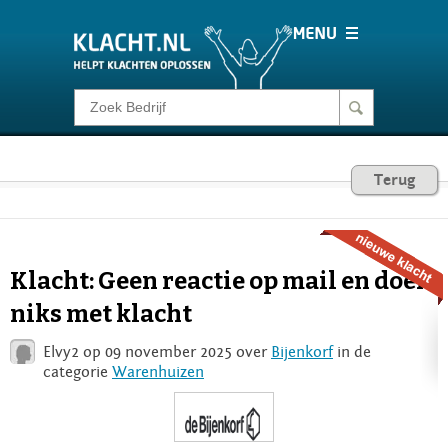
Klacht melden
Consumentenrecht
Terug
Barometer
Klacht: Geen reactie op mail en doen
Voor Bedrijven
niks met klacht
Elvy2 op 09 november 2025 over
Bijenkorf
in de
Login
categorie
Warenhuizen