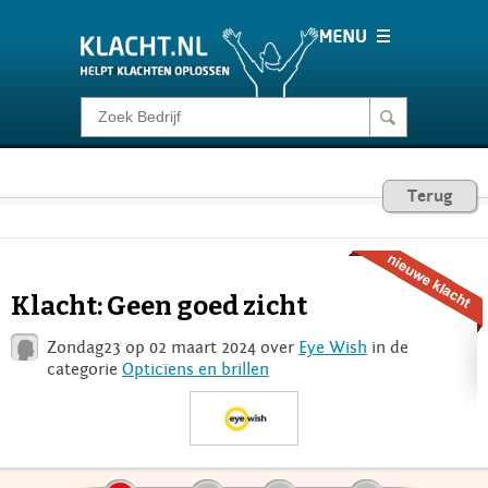
Klacht melden
Consumentenrecht
Terug
Barometer
Klacht: Geen goed zicht
Voor Bedrijven
Zondag23 op 02 maart 2024 over
Eye Wish
in de
categorie
Opticïens en brillen
Login