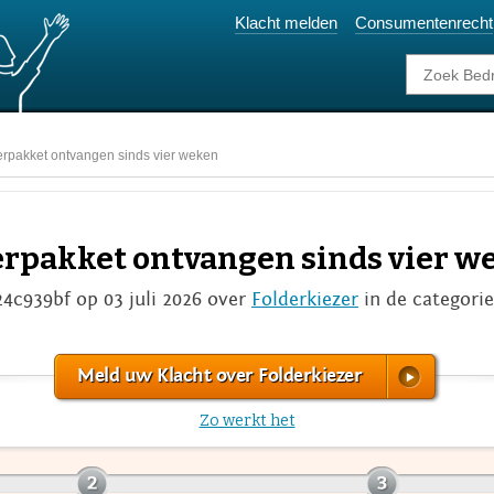
Klacht melden
Consumentenrecht
erpakket ontvangen sinds vier weken
erpakket ontvangen sinds vier w
24c939bf op 03 juli 2026 over
Folderkiezer
in de categori
Meld uw Klacht over Folderkiezer
Zo werkt het