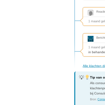
Reacti
1 maand gel
Berich
1 maand ge
in behande
Alle klachten 
Tip van 
Als consum
klachtenp
bij ConsuW
Bron:
Consu