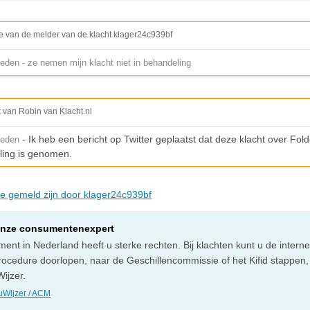
e van de melder van de klacht klager24c939bf
eden - ze nemen mijn klacht niet in behandeling
t van Robin van Klacht.nl
- Ik heb een bericht op Twitter geplaatst dat deze klacht over Fold
leden
ling is genomen.
die gemeld zijn door klager24c939bf
onze consumentenexpert
ent in Nederland heeft u sterke rechten. Bij klachten kunt u de intern
rocedure doorlopen, naar de Geschillencommissie of het Kifid stappen,
ijzer.
Wijzer / ACM