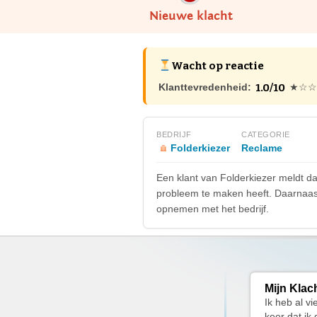
Nieuwe klacht
Wacht op reactie
1.0/10
Klanttevredenheid:
★☆☆
BEDRIJF
CATEGORIE
Folderkiezer
Reclame
Een klant van Folderkiezer meldt dat
probleem te maken heeft. Daarnaast 
opnemen met het bedrijf.
Mijn Klac
Ik heb al v
keer dat ik