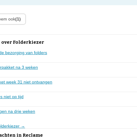
leem ook
(1)
 over Folderkiezer
de bezorging van folders
erpakket na 3 weken
ket week 31 niet ontvangen
 niet op tijd
gen na drie weken
olderkiezer →
lachten in Reclame