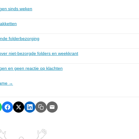
ngen sinds weken
akketten
ende folderbezorging
over niet-bezorgde folders en weekkrant
gen en geen reactie op klachten
clame →