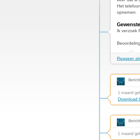
Het telefoo
opnemen.
Gewenste
Ik verzoek 
Beoordelin
Reageer als
Berich
1 maand ge
Download h
Berich
1 maand ge