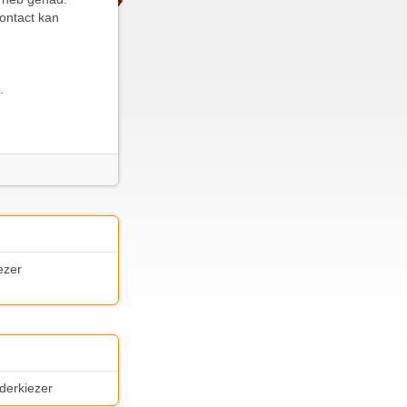
contact kan
.
ezer
lderkiezer