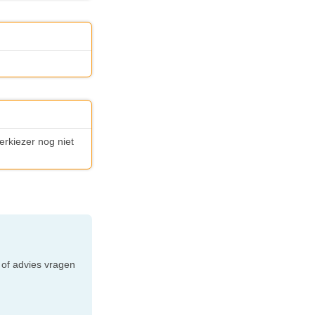
erkiezer nog niet
e
 of advies vragen