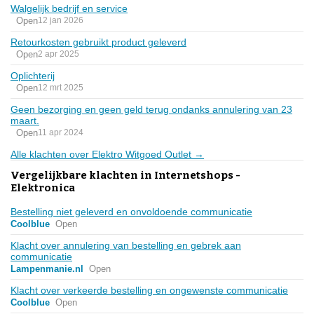
Walgelijk bedrijf en service
Open
12 jan 2026
Retourkosten gebruikt product geleverd
Open
2 apr 2025
Oplichterij
Open
12 mrt 2025
Geen bezorging en geen geld terug ondanks annulering van 23
maart.
Open
11 apr 2024
Alle klachten over Elektro Witgoed Outlet →
Vergelijkbare klachten in Internetshops -
Elektronica
Bestelling niet geleverd en onvoldoende communicatie
Coolblue
Open
Klacht over annulering van bestelling en gebrek aan
communicatie
Lampenmanie.nl
Open
Klacht over verkeerde bestelling en ongewenste communicatie
Coolblue
Open