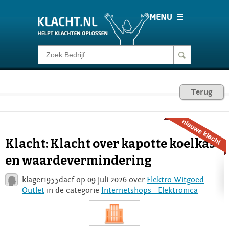
Klacht melden
Consumentenrecht
Terug
Barometer
Klacht: Klacht over kapotte koelkast
Voor Bedrijven
en waardevermindering
klager1955dacf op 09 juli 2026 over
Elektro Witgoed
Login
Outlet
in de categorie
Internetshops - Elektronica