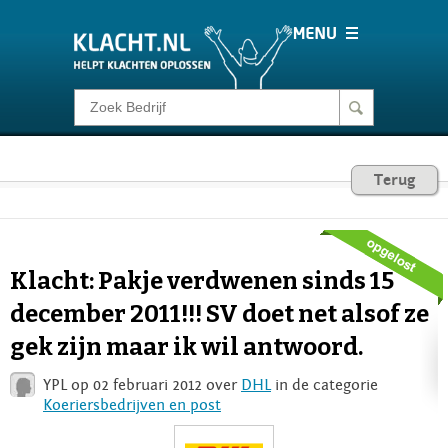
Klacht melden
Consumentenrecht
Terug
Barometer
Klacht: Pakje verdwenen sinds 15
Voor Bedrijven
december 2011!!! SV doet net alsof ze
gek zijn maar ik wil antwoord.
Login
YPL op 02 februari 2012 over
DHL
in de categorie
Koeriersbedrijven en post