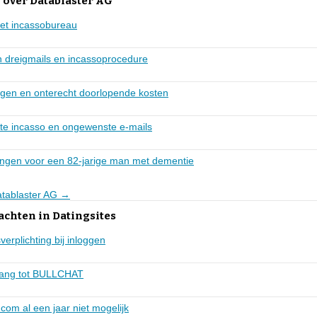
 over Datablaster AG
et incassobureau
 dreigmails en incassoprocedure
gen en onterecht doorlopende kosten
hte incasso en ongewenste e-mails
ngen voor een 82-jarige man met dementie
Datablaster AG →
achten in Datingsites
erplichting bij inloggen
gang tot BULLCHAT
.com al een jaar niet mogelijk