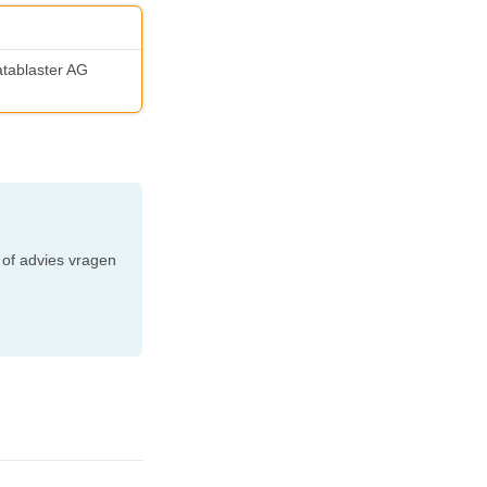
atablaster AG
e
 of advies vragen