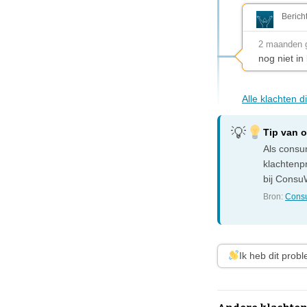
Berich
2 maanden 
nog niet i
Alle klachten 
Tip van 
Als consum
klachtenp
bij ConsuW
Bron:
Consu
Ik heb dit prob