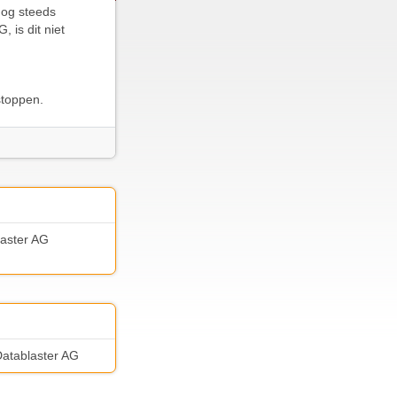
nog steeds
is dit niet
stoppen.
laster AG
 Datablaster AG