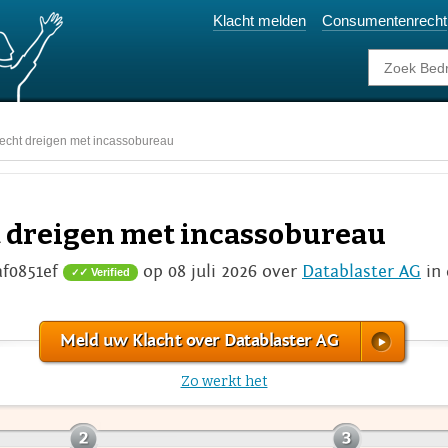
Klacht melden
Consumentenrecht
echt dreigen met incassobureau
t dreigen met incassobureau
af0851ef
op 08 juli 2026 over
Datablaster AG
in 
✓ Verified
Meld uw Klacht over Datablaster AG
Zo werkt het