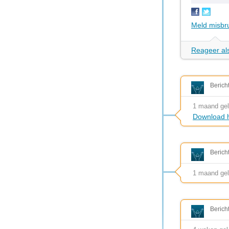
Meld misbr
Reageer als
Berich
1 maand ge
Download h
Berich
1 maand ge
Berich