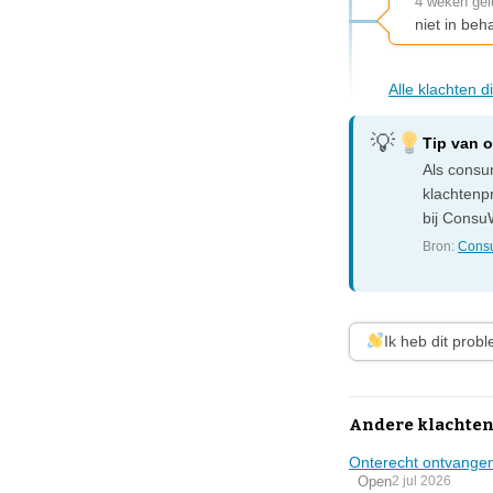
4 weken ge
niet in be
Alle klachten 
Tip van 
Als consum
klachtenp
bij ConsuW
Bron:
Consu
Ik heb dit prob
Andere klachten
Onterecht ontvangen
Open
2 jul 2026