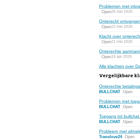
Problemen met inlog
Open
26 mei 2026
Onterecht ontvange
Open
22 mei 2026
Klacht over onterec
Open
21 mei 2026
Onterechte aanmani
Open
19 apr 2026
Alle klachten over 
Vergelijkbare kl
Onterechte betalingsv
BULLCHAT
Open
Problemen met toe
BULLCHAT
Open
Toegang tot bullchat
BULLCHAT
Open
Probleem met afmeld
Translove24
Open