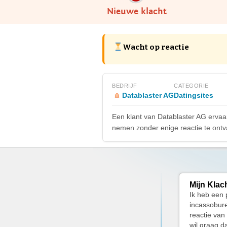
Nieuwe klacht
Wacht op reactie
BEDRIJF
CATEGORIE
Datablaster AG
Datingsites
Een klant van Datablaster AG ervaa
nemen zonder enige reactie te ontvan
Mijn Klac
Ik heb een 
incassobure
reactie van 
wil graag d