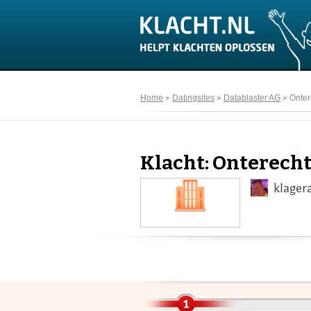
Home
Datingsites
Datablaster AG
Onter
Klacht: Onterech
klager