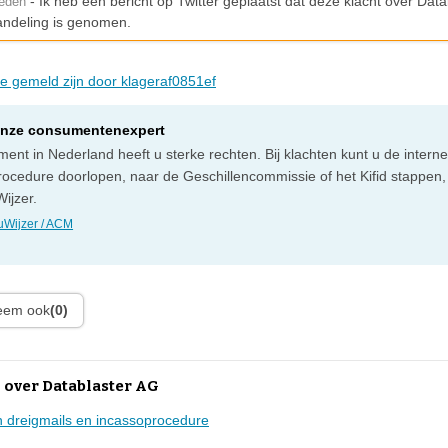
- Ik heb een bericht op Twitter geplaatst dat deze klacht over Dat
leden
handeling is genomen.
die gemeld zijn door klageraf0851ef
onze consumentenexpert
ent in Nederland heeft u sterke rechten. Bij klachten kunt u de intern
rocedure doorlopen, naar de Geschillencommissie of het Kifid stappen,
ijzer.
Wijzer / ACM
leem ook
(0)
 over Datablaster AG
 dreigmails en incassoprocedure