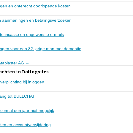
gen en onterecht doorlopende kosten
n aanmaningen en betalingsverzoeken
hte incasso en ongewenste e-mails
ngen voor een 82-jarige man met dementie
Datablaster AG →
achten in Datingsites
erplichting bij inloggen
gang tot BULLCHAT
.com al een jaar niet mogelijk
en en accountverwijdering