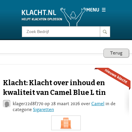
Klacht melden
Consumentenrecht
Terug
Barometer
Klacht: Klacht over inhoud en
Voor Bedrijven
kwaliteit van Camel Blue L tin
klager22d8f770 op 28 maart 2026 over
Camel
in de
Login
categorie
Sigaretten