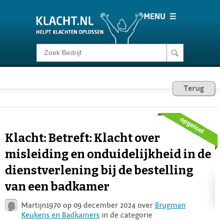
Klacht melden
Consumentenrecht
Terug
Barometer
Klacht: Betreft: Klacht over
Voor Bedrijven
misleiding en onduidelijkheid in de
dienstverlening bij de bestelling
Login
van een badkamer
Martijn1970 op 09 december 2024 over
Brugman
Keukens en Badkamers
in de categorie