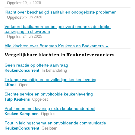
Opgelost
29 jul 2026
Klacht over beschadigd sanitair en onopgeloste problemen
Opgelost
25 jun 2026
Verkeerd badkamermeubel geleverd ondanks duidelijke
aanwijzing in showroom
Opgelost
24 jun 2025
Alle klachten over Brugman Keukens en Badkamers →
Vergelijkbare klachten in Keukenleveranciers
Geen reactie op offerte aanvraag
KeukenConcurrent
In behandeling
Te lange wachttijd en onvolledige keukenlevering
I-Kook
Open
Slechte service en onvoltooide keukenlevering
Tulp Keukens
Opgelost
Problemen met levering extra keukenonderdeel
Keuken Kampioen
Opgelost
Fout in leidingschema en onvoldoende communicatie
KeukenConcurrent
Gesloten