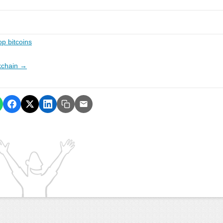
p bitcoins
ckchain →