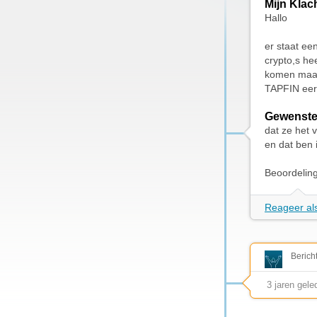
Mijn Klac
Hallo
er staat ee
crypto,s hee
komen maar 
TAPFIN eers
Gewenste
dat ze het 
en dat ben 
Beoordelin
Reageer als
Berich
3 jaren gele