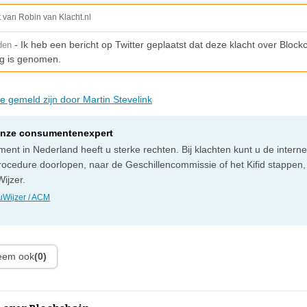
t van Robin van Klacht.nl
- Ik heb een bericht op Twitter geplaatst dat deze klacht over Blockc
den
g is genomen.
ie gemeld zijn door Martin Stevelink
onze consumentenexpert
ent in Nederland heeft u sterke rechten. Bij klachten kunt u de intern
rocedure doorlopen, naar de Geschillencommissie of het Kifid stappen,
ijzer.
Wijzer / ACM
leem ook
(0)