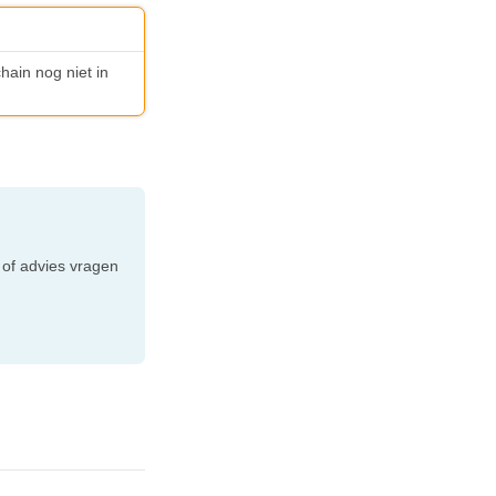
hain nog niet in
e
 of advies vragen