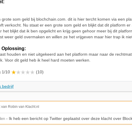
ht:
n grote som geld bij blochchain.com. dit is hier tercht komen via een pla
ft verkocht. Nu staat er een grote som geld en blijkt dat dit platform er 
het blijkt dat ik ben opgelicht en krijg geen gehoor meer bij dit plat
t weer geld overmaken en willen ze het vrijgeven maar hier trap ik niet
 Oplossing:
vast houden en niet uitgekeerd aan het platform maar naar de rechtmat
ik. Voor dit geld heb ik heel hard moeten werken.
g 1/10
(10)
 bedrijf
t van Robin van Klacht.nl
- Ik heb een bericht op Twitter geplaatst over deze klacht over Bloc
den