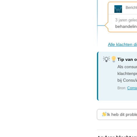
Berich
3 jaren gele
behandelin
Alle klachten d
Tip van 
Als consum
klachtenp
bij ConsuW
Bron:
Consu
Ik heb dit prob