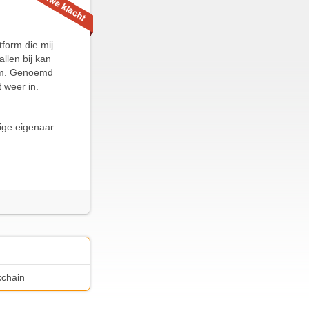
tform die mij
allen bij kan
form. Genoemd
 weer in.
ige eigenaar
kchain