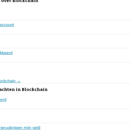
 over Blockchain
 account
okkeerd
lockchain →
achten in Blockchain
eerd
 terugkrijgen mijn geld