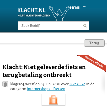
Klacht melden
Consumentenrecht
Terug
Barometer
Klacht: Niet geleverde fiets en
Voor Bedrijven
terugbetaling ontbreekt
klagere476ce1f op 03 juni 2026 over
Bike2Bike
in de
Login
categorie
Internetshops - Fietsen