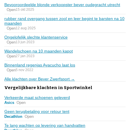
Bevooroordeelde blonde verkoopster bever oudegracht utrecht
Open
15 okt 2025
rubber rand overgang tussen zool en leer begint te barsten na 10
maanden
Open
12 aug 2025
Ongelofelijk slechte klantenservice
Open
13 jun 2023
Wandelschoen na 10 maanden kapot
Open
27 jan 2023
Binnenland regenjas Ayacucho laat los
Open
5 nov 2022
Alle klachten over Bever Zwerfsport →
Vergelijkbare klachten in Sportwinkel
Verkeerde maat schoenen geleverd
Asics
Open
Geen terugbetaling voor retour tent
Decathlon
Open
Te lang wachten op levering van handvatten