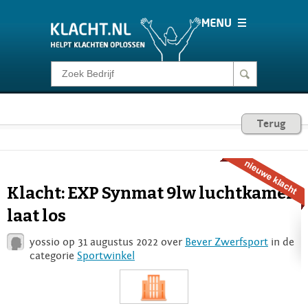
Klacht melden
Consumentenrecht
Terug
Barometer
Klacht: EXP Synmat 9lw luchtkamer
Voor Bedrijven
laat los
yossio op 31 augustus 2022 over
Bever Zwerfsport
in de
Login
categorie
Sportwinkel